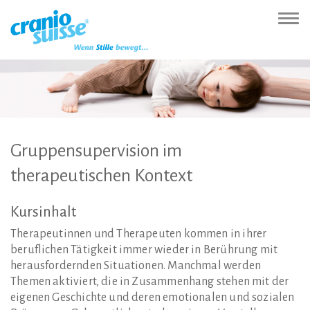
Zur
Direkt
Direkt
Kontakt
Sitemap
Suche
Direkt
Startseite
zur
zum
(Accesskey
(Accesskey
(Accesskey
zur
Nav
(Accesskey
Hauptnavigation
Inhalt
3)
4)
5)
Sprachumschaltung
ein-
0)
(Accesskey
(Accesskey
(Accesskey
1)
2)
6)
Gruppensupervision
im
therapeutischen
Kontext
Kursinhalt
Therapeutinnen und Therapeuten kommen in ihrer
beruflichen Tätigkeit immer wieder in Berührung mit
herausfordernden Situationen. Manchmal werden
Themen aktiviert, die in Zusammenhang stehen mit der
eigenen Geschichte und deren emotionalen und sozialen