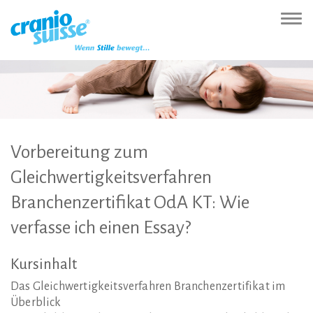
Zur
Direkt
Direkt
Kontakt
Sitemap
Suche
Direkt
Startseite
zur
zum
(Accesskey
(Accesskey
(Accesskey
zur
Nav
(Accesskey
Hauptnavigation
Inhalt
3)
4)
5)
Sprachumschaltung
ein-
0)
(Accesskey
(Accesskey
(Accesskey
1)
2)
6)
Vorbereitung
zum
Gleichwertigkeitsverfahren
Branchenzertifikat
OdA
KT:
Wie
verfasse
ich
einen
Essay?
Kursinhalt
Das Gleichwertigkeitsverfahren Branchenzertifikat im
Überblick