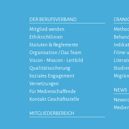
DER BERUFSVERBAND
CRANI
Mitglied werden
Metho
Ethikrichtlinien
Behan
Statuten & Reglemente
Indika
Organisation / Das Team
Filme 
Vision - Mission - Leitbild
Literat
Qualitätssicherung
Studie
Soziales Engagement
Migrän
Vernetzungen
NEWS
Für Medienschaffende
Kontakt Geschäftsstelle
Newsr
Medien
MITGLIEDERBEREICH