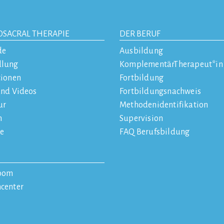
OSACRAL THERAPIE
DER BERUF
de
Ausbildung
dlung
KomplementärTherapeut*in
tionen
Fortbildung
und Videos
Fortbildungsnachweis
ur
Methodenidentifikation
n
Supervision
e
FAQ Berufsbildung
oom
center