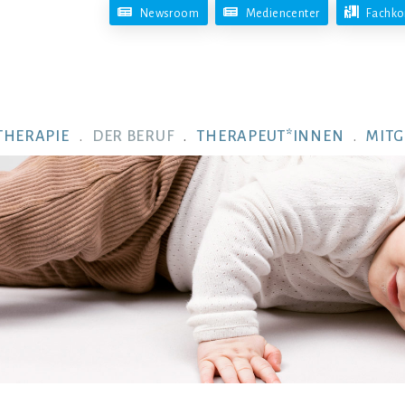
Newsroom
Mediencenter
Fachko
THERAPIE
DER BERUF
THERAPEUT*INNEN
MITG