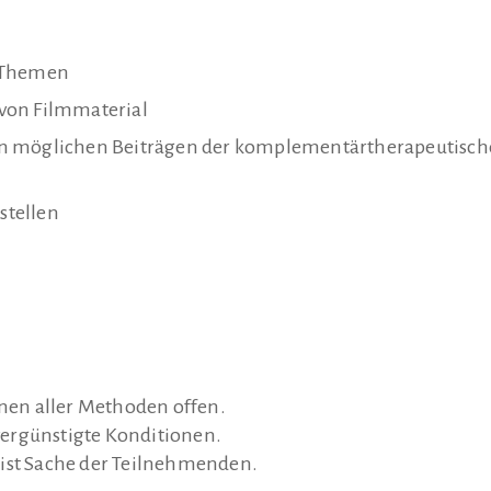
n Themen
d von Filmmaterial
on möglichen Beiträgen der komplementärtherapeutisc
stellen
en aller Methoden offen.
ergünstigte Konditionen.
 ist Sache der Teilnehmenden.