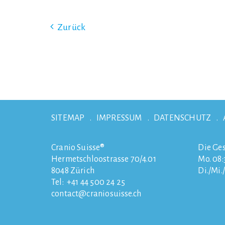
Zurück
SITEMAP
IMPRESSUM
DATENSCHUTZ
Cranio Suisse®
Die Ges
Hermetschloostrasse 70/4.01
Mo. 08:3
8048
Zürich
Di./Mi.
Tel:
+41 44 500 24 25
contact
craniosuisse.ch