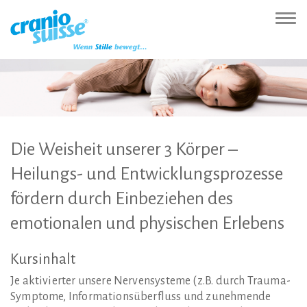
Zur
Direkt
Direkt
Kontakt
Sitemap
Suche
Direkt
Startseite
zur
zum
(Accesskey
(Accesskey
(Accesskey
zur
Nav
(Accesskey
Hauptnavigation
Inhalt
3)
4)
5)
Sprachumschaltung
ein-
0)
(Accesskey
(Accesskey
(Accesskey
1)
2)
6)
Die
Weisheit
unserer
3
Körper
–
Heilungs-
und
Entwicklungsprozesse
fördern
durch
Einbeziehen
des
emotionalen
und
physischen
Erlebens
Kursinhalt
Je aktivierter unsere Nervensysteme (z.B. durch Trauma-
Symptome, Informationsüberfluss und zunehmende