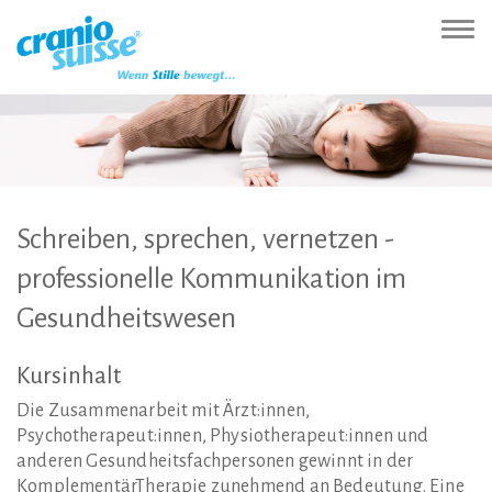
Zur
Direkt
Direkt
Kontakt
Sitemap
Suche
Direkt
Startseite
zur
zum
(Accesskey
(Accesskey
(Accesskey
zur
Nav
(Accesskey
Hauptnavigation
Inhalt
3)
4)
5)
Sprachumschaltung
ein-
0)
(Accesskey
(Accesskey
(Accesskey
1)
2)
6)
Schreiben,
sprechen,
vernetzen
-
professionelle
Kommunikation
im
Gesundheitswesen
Kursinhalt
Die Zusammenarbeit mit Ärzt:innen,
Psychotherapeut:innen, Physiotherapeut:innen und
anderen Gesundheitsfachpersonen gewinnt in der
KomplementärTherapie zunehmend an Bedeutung. Eine