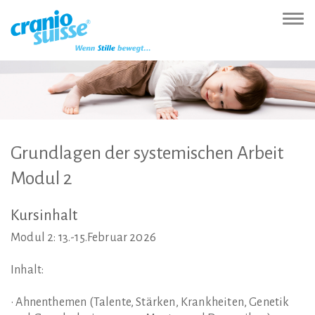
Zur
Direkt
Direkt
Kontakt
Sitemap
Suche
Direkt
Startseite
zur
zum
(Accesskey
(Accesskey
(Accesskey
zur
Nav
(Accesskey
Hauptnavigation
Inhalt
3)
4)
5)
Sprachumschaltung
ein-
0)
(Accesskey
(Accesskey
(Accesskey
1)
2)
6)
Grundlagen
der
systemischen
Arbeit
Modul
2
Kursinhalt
Modul 2: 13.-15.Februar 2026
Inhalt:
• Ahnenthemen (Talente, Stärken, Krankheiten, Genetik