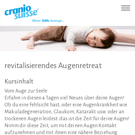
Zur
Direkt
Direkt
Kontakt
Sitemap
Suche
Direkt
Startseite
zur
zum
(Accesskey
(Accesskey
(Accesskey
zur
Nav
(Accesskey
Hauptnavigation
Inhalt
3)
4)
5)
Sprachumschaltung
ein-
0)
(Accesskey
(Accesskey
(Accesskey
1)
2)
6)
revitalisierendes
Augenretreat
Kursinhalt
Vom Auge zur Seele
Erfahre in diesen 4 Tagen viel Neues über deine Augen!
Ob du eine Fehlsicht hast, oder eine Augenkrankheit wie
Makuladegeneration, Glaukom, Katarakt usw. oder an
trockenen Augen leidest: das ist die Zeit für deine Augen!
Nimm dir diese Zeit, um mit deinen Augen Kontakt
aufzunehmen und mit ihnen eine nähere Beziehung