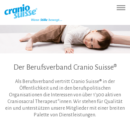
Zur
Direkt
Direkt
Kontakt
Sitemap
Suche
Direkt
Startseite
zur
zum
(Accesskey
(Accesskey
(Accesskey
zur
Nav
(Accesskey
Hauptnavigation
Inhalt
3)
4)
5)
Sprachumschaltung
ein-
0)
(Accesskey
(Accesskey
(Accesskey
1)
2)
6)
Der
Berufsverband
Cranio
Suisse®
Als Berufsverband vertritt Cranio Suisse® in der
Öffentlichkeit und in den berufspolitischen
Organisationen die Interessen von über 1'300 aktiven
Craniosacral Therapeut*innen. Wir stehen für Qualität
ein und unterstützen unsere Mitglieder mit einer breiten
Palette von Dienstleistungen.