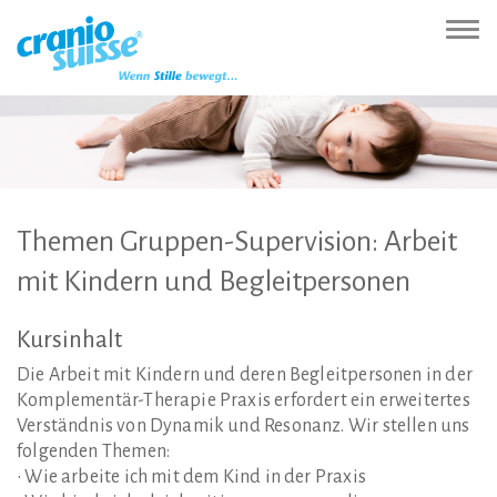
Zur
Direkt
Direkt
Kontakt
Sitemap
Suche
Direkt
Startseite
zur
zum
(Accesskey
(Accesskey
(Accesskey
zur
Nav
(Accesskey
Hauptnavigation
Inhalt
3)
4)
5)
Sprachumschaltung
ein-
0)
(Accesskey
(Accesskey
(Accesskey
1)
2)
6)
Themen
Gruppen-Supervision:
Arbeit
mit
Kindern
und
Begleitpersonen
Kursinhalt
Die Arbeit mit Kindern und deren Begleitpersonen in der
Komplementär-Therapie Praxis erfordert ein erweitertes
Verständnis von Dynamik und Resonanz. Wir stellen uns
folgenden Themen:
• Wie arbeite ich mit dem Kind in der Praxis