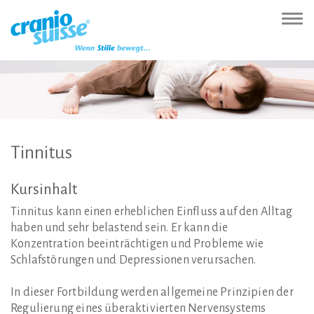
Zur
Direkt
Direkt
Kontakt
Sitemap
Suche
Direkt
Startseite
zur
zum
(Accesskey
(Accesskey
(Accesskey
zur
Nav
(Accesskey
Hauptnavigation
Inhalt
3)
4)
5)
Sprachumschaltung
ein-
0)
(Accesskey
(Accesskey
(Accesskey
1)
2)
6)
Tinnitus
Kursinhalt
Tinnitus kann einen erheblichen Einfluss auf den Alltag
haben und sehr belastend sein. Er kann die
Konzentration beeinträchtigen und Probleme wie
Schlafstörungen und Depressionen verursachen.
In dieser Fortbildung werden allgemeine Prinzipien der
Regulierung eines überaktivierten Nervensystems