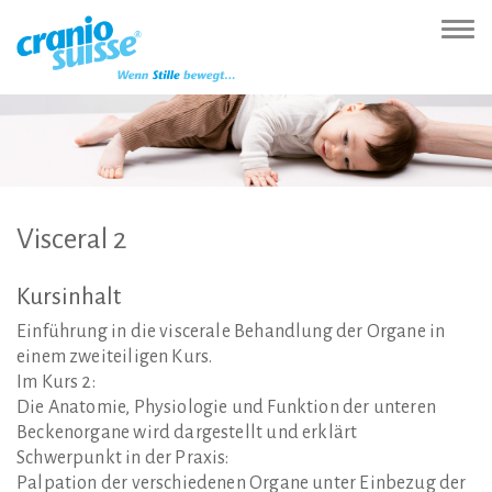
Zur
Direkt
Direkt
Kontakt
Sitemap
Suche
Direkt
Startseite
zur
zum
(Accesskey
(Accesskey
(Accesskey
zur
Nav
(Accesskey
Hauptnavigation
Inhalt
3)
4)
5)
Sprachumschaltung
ein-
0)
(Accesskey
(Accesskey
(Accesskey
1)
2)
6)
Visceral
2
Kursinhalt
Einführung in die viscerale Behandlung der Organe in
einem zweiteiligen Kurs.
Im Kurs 2:
Die Anatomie, Physiologie und Funktion der unteren
Beckenorgane wird dargestellt und erklärt
Schwerpunkt in der Praxis:
Palpation der verschiedenen Organe unter Einbezug der