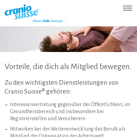
Zur
Direkt
Direkt
Kontakt
Sitemap
Suche
Direkt
Startseite
zur
zum
(Accesskey
(Accesskey
(Accesskey
zur
Nav
(Accesskey
Hauptnavigation
Inhalt
3)
4)
5)
Sprachumschaltung
ein-
0)
(Accesskey
(Accesskey
(Accesskey
1)
2)
6)
Vorteile,
die
dich
als
Mitglied
bewegen.
Zu
den
wichtigsten
Dienstleistungen
von
Cranio
Suisse®
gehören:
Interessenvertretung gegenüber der Öffentlichkeit, im
Gesundheitsbereich und insbesondere bei
Registrierstellen und Versicherern
Mitwirken bei der Weiterentwicklung des Berufs als
Mitglied der Organisation der Arbeitswelt