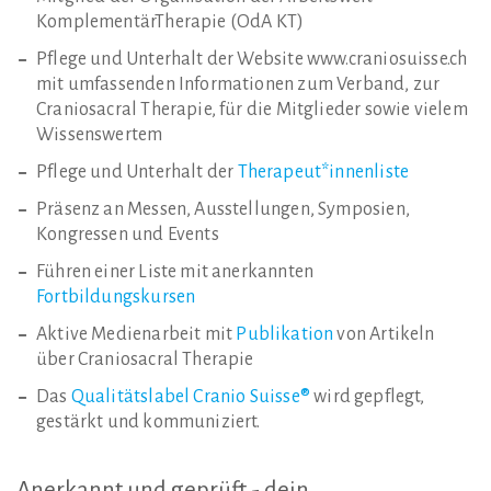
KomplementärTherapie (OdA KT)
Pflege und Unterhalt der Website www.craniosuisse.ch
mit umfassenden Informationen zum Verband, zur
Craniosacral Therapie, für die Mitglieder sowie vielem
Wissenswertem
Pflege und Unterhalt der
Therapeut*innenliste
Präsenz an Messen, Ausstellungen, Symposien,
Kongressen und Events
Führen einer Liste mit anerkannten
Fortbildungskursen
Aktive Medienarbeit mit
Publikation
von Artikeln
über Craniosacral Therapie
Das
Qualitätslabel Cranio Suisse®
wird gepflegt,
gestärkt und kommuniziert.
Anerkannt
und
geprüft
-
dein