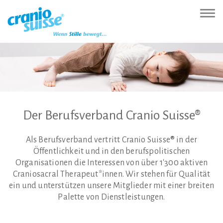
Zur
Direkt
Direkt
Kontakt
Sitemap
Suche
Direkt
Startseite
zur
zum
(Accesskey
(Accesskey
(Accesskey
zur
Nav
(Accesskey
Hauptnavigation
Inhalt
3)
4)
5)
Sprachumschaltung
ein-
0)
(Accesskey
(Accesskey
(Accesskey
1)
2)
6)
Der
Berufsverband
Cranio
Suisse®
Als Berufsverband vertritt Cranio Suisse® in der
Öffentlichkeit und in den berufspolitischen
Organisationen die Interessen von über 1'300 aktiven
Craniosacral Therapeut*innen. Wir stehen für Qualität
ein und unterstützen unsere Mitglieder mit einer breiten
Palette von Dienstleistungen.