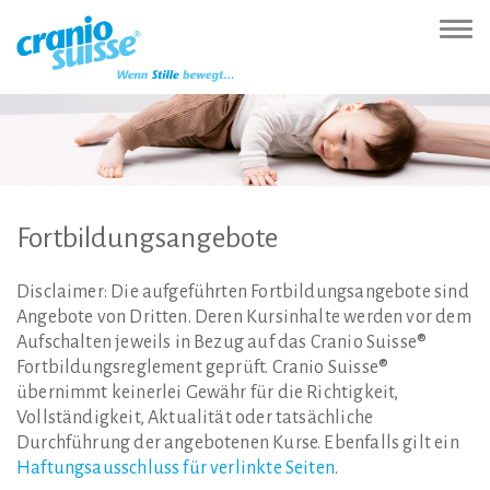
Zur
Direkt
Direkt
Kontakt
Sitemap
Suche
Direkt
Startseite
zur
zum
(Accesskey
(Accesskey
(Accesskey
zur
Nav
(Accesskey
Hauptnavigation
Inhalt
3)
4)
5)
Sprachumschaltung
ein-
0)
(Accesskey
(Accesskey
(Accesskey
1)
2)
6)
Fortbildungsangebote
Disclaimer: Die aufgeführten Fortbildungsangebote sind
Angebote von Dritten. Deren Kursinhalte werden vor dem
Aufschalten jeweils in Bezug auf das Cranio Suisse®
Fortbildungsreglement geprüft. Cranio Suisse®
übernimmt keinerlei Gewähr für die Richtigkeit,
Vollständigkeit, Aktualität oder tatsächliche
Durchführung der angebotenen Kurse. Ebenfalls gilt ein
Haftungsausschluss für verlinkte Seiten
.