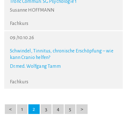
Tronc Commun: SG Psychologie 1
Susanne HOFFMANN
Fachkurs
09./10.10.26
Schwindel, Tinnitus, chronische Erschöpfung – wie
kann Cranio helfen?
Dr.med. Wolfgang Tamm
Fachkurs
<
1
2
3
4
5
>