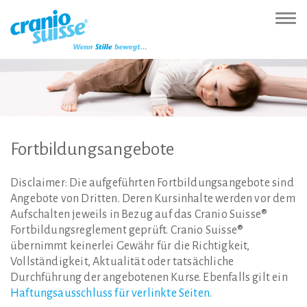
Zur
Direkt
Direkt
Kontakt
Sitemap
Suche
Direkt
Startseite
zur
zum
(Accesskey
(Accesskey
(Accesskey
zur
Nav
(Accesskey
Hauptnavigation
Inhalt
3)
4)
5)
Sprachumschaltung
ein-
0)
(Accesskey
(Accesskey
(Accesskey
1)
2)
6)
Fortbildungsangebote
Disclaimer: Die aufgeführten Fortbildungsangebote sind
Angebote von Dritten. Deren Kursinhalte werden vor dem
Aufschalten jeweils in Bezug auf das Cranio Suisse®
Fortbildungsreglement geprüft. Cranio Suisse®
übernimmt keinerlei Gewähr für die Richtigkeit,
Vollständigkeit, Aktualität oder tatsächliche
Durchführung der angebotenen Kurse. Ebenfalls gilt ein
Haftungsausschluss für verlinkte Seiten
.