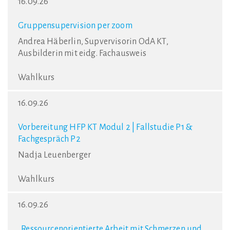
16.09.26
Gruppensupervision per zoom
Andrea Häberlin, Supvervisorin OdA KT,
Ausbilderin mit eidg. Fachausweis
Wahlkurs
16.09.26
Vorbereitung HFP KT Modul 2 | Fallstudie P1 &
Fachgespräch P2
Nadja Leuenberger
Wahlkurs
16.09.26
„Ressourcenorientierte Arbeit mit Schmerzen und