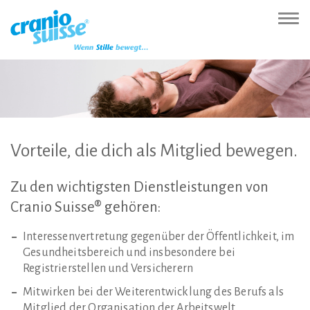
Zur
Direkt
Direkt
Kontakt
Sitemap
Suche
Direkt
Startseite
zur
zum
(Accesskey
(Accesskey
(Accesskey
zur
Nav
(Accesskey
Hauptnavigation
Inhalt
3)
4)
5)
Sprachumschaltung
ein-
0)
(Accesskey
(Accesskey
(Accesskey
1)
2)
6)
Vorteile,
die
dich
als
Mitglied
bewegen.
Zu
den
wichtigsten
Dienstleistungen
von
Cranio
Suisse®
gehören:
Interessenvertretung gegenüber der Öffentlichkeit, im
Gesundheitsbereich und insbesondere bei
Registrierstellen und Versicherern
Mitwirken bei der Weiterentwicklung des Berufs als
Mitglied der Organisation der Arbeitswelt